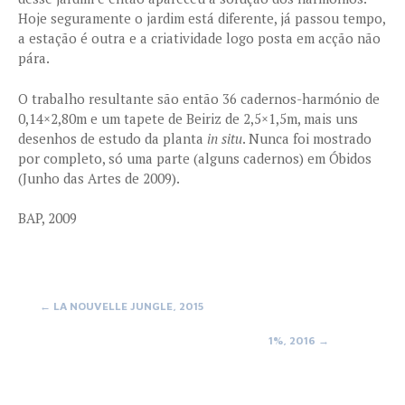
Hoje seguramente o jardim está diferente, já passou tempo,
a estação é outra e a criatividade logo posta em acção não
pára.
O trabalho resultante são então 36 cadernos-harmónio de
0,14×2,80m e um tapete de Beiriz de 2,5×1,5m, mais uns
desenhos de estudo da planta
in situ
. Nunca foi mostrado
por completo, só uma parte (alguns cadernos) em Óbidos
(Junho das Artes de 2009).
BAP, 2009
Post
←
LA NOUVELLE JUNGLE, 2015
1%, 2016
→
navigation