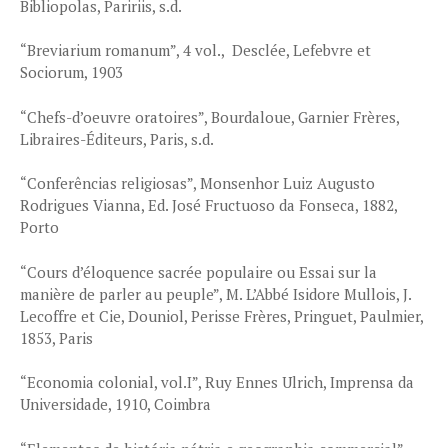
Bibliopolas, Paririis, s.d.
“Breviarium romanum”, 4 vol., Desclée, Lefebvre et
Sociorum, 1903
“Chefs-d’oeuvre oratoires”, Bourdaloue, Garnier Frères,
Libraires-Éditeurs, Paris, s.d.
“Conferências religiosas”, Monsenhor Luiz Augusto
Rodrigues Vianna, Ed. José Fructuoso da Fonseca, 1882,
Porto
“Cours d’éloquence sacrée populaire ou Essai sur la
manière de parler au peuple”, M. L’Abbé Isidore Mullois, J.
Lecoffre et Cie, Douniol, Perisse Frères, Pringuet, Paulmier,
1853, Paris
“Economia colonial, vol.I”, Ruy Ennes Ulrich, Imprensa da
Universidade, 1910, Coimbra