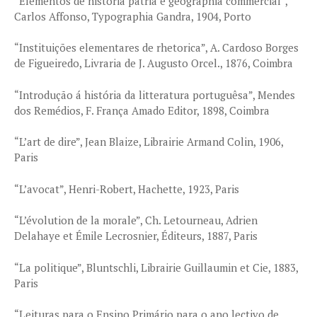
“Elementos de história pátria e geographia commercial”,
Carlos Affonso, Typographia Gandra, 1904, Porto
“Instituições elementares de rhetorica”, A. Cardoso Borges
de Figueiredo, Livraria de J. Augusto Orcel., 1876, Coimbra
“Introdução á história da litteratura portuguêsa”, Mendes
dos Remédios, F. França Amado Editor, 1898, Coimbra
“L’art de dire”, Jean Blaize, Librairie Armand Colin, 1906,
Paris
“L’avocat”, Henri-Robert, Hachette, 1923, Paris
“L’évolution de la morale”, Ch. Letourneau, Adrien
Delahaye et Émile Lecrosnier, Éditeurs, 1887, Paris
“La politique”, Bluntschli, Librairie Guillaumin et Cie, 1883,
Paris
“Leituras para o Ensino Primário para o ano lectivo de