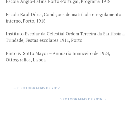
Escola Anglo-Latina Porto-Portugal, Programa 1918
Escola Raul Dória, Condições de matrícula e regulamento
interno, Porto, 1918
Instituto Escolar da Celestial Ordem Terceira da Santíssima
Trindade, Festas escolares 1911, Porto
Pinto & Sotto Mayor – Annuario financeiro de 1924,
Ottosgrafica, Lisboa
Post
←
6 FOTOGRAFIAS DE 2017
6 FOTOGRAFIAS DE 2016
→
navigation