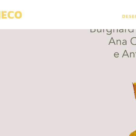
HECO
DESE