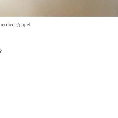
crílico s/papel
?