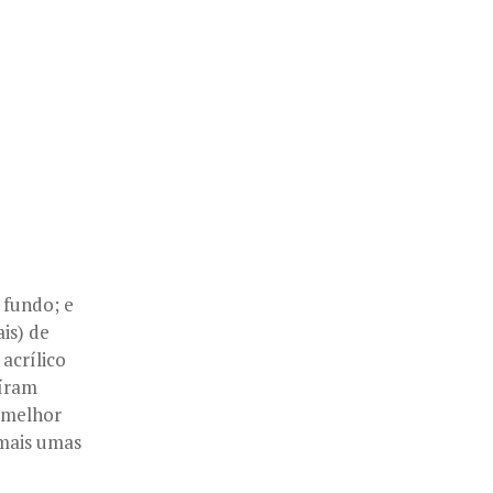
 fundo; e
ais) de
acrílico
aíram
r melhor
 mais umas