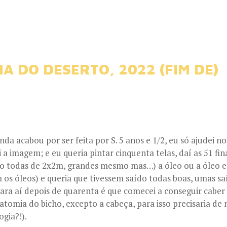
IA DO DESERTO, 2022 (FIM DE)
da acabou por ser feita por S. 5 anos e 1/2, eu só ajudei no
i a imagem; e eu queria pintar cinquenta telas, daí as 51 fin
do todas de 2x2m, grandes mesmo mas…) a óleo ou a óleo e 
os óleos) e queria que tivessem saído todas boas, umas s
ara aí depois de quarenta é que comecei a conseguir cabe
tomia do bicho, excepto a cabeça, para isso precisaria de
gia?!).