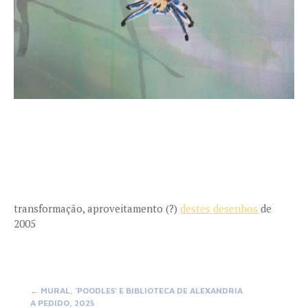
transformação, aproveitamento (?)
destes desenhos
de
2005
Post
←
MURAL, ‘POODLES’ E BIBLIOTECA DE ALEXANDRIA
A PEDIDO, 2025