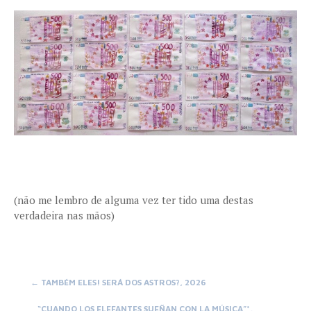
(não me lembro de alguma vez ter tido uma destas
verdadeira nas mãos)
Post
←
TAMBÉM ELES! SERÁ DOS ASTROS?, 2026
“CUANDO LOS ELEFANTES SUEÑAN CON LA MÚSICA”*,