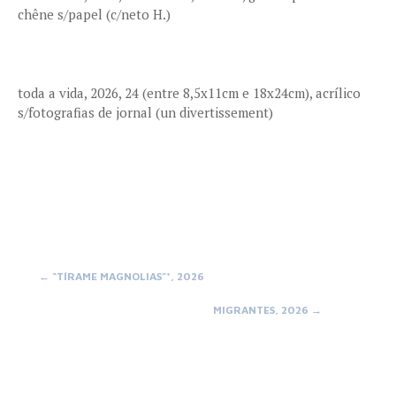
chêne s/papel (c/neto H.)
toda a vida, 2026, 24 (entre 8,5x11cm e 18x24cm), acrílico
s/fotografias de jornal (un divertissement)
Post
←
“TÍRAME MAGNOLIAS”*, 2026
MIGRANTES, 2026
→
navigation