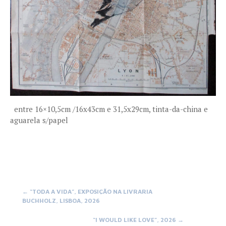
entre 16×10,5cm /16x43cm e 31,5x29cm, tinta-da-china e
aguarela s/papel
Post
←
“TODA A VIDA”, EXPOSIÇÃO NA LIVRARIA
BUCHHOLZ, LISBOA, 2026
navigation
“I WOULD LIKE LOVE”, 2026
→